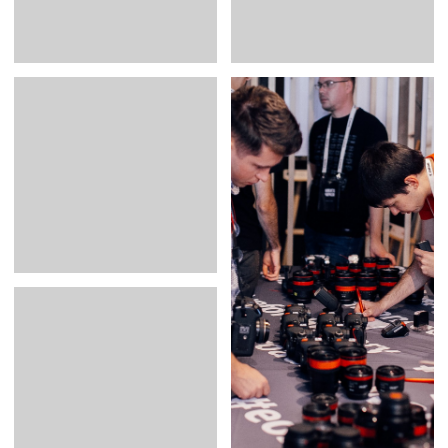
ОТЗЫВЫ О НАС
Анастасия
Андрей 
Маркетолог 2гис
Event мене
«Ваши девушки очень хорошо
«Все прошл
отработали, все классно,
компания п
аккуратно, даже не смотря
других прое
на жару, которая была два
обратиться 