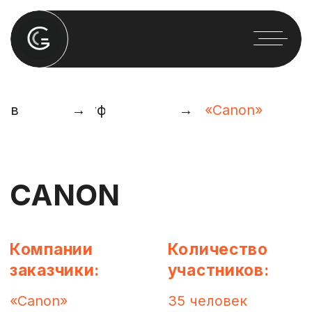
лавная
Портфолио
→
→
«Canon»
CANON
Компании
Количество
заказчики:
участников:
«Canon»
35 человек
Место
Даты
проведения:
проведения:
г. Нижний Новгорд
10 ноября 2021 г.