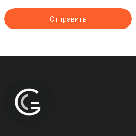
info@pr-go.ru
+7 (831) 410-25-78
ВКОНТАКТЕ
ТЕЛЕГРАМ
Нижний Новгород,
Алексеевская 24а, 1 эт.
Политика конфиденциальности
Согласие на обработку персональных
данных пользователей сайта
Персональные данные сотрудников рекламного
агентства (фото, имя, фамилия) размещены на
сайте с их согласия. Посетителям сайта
разрешено исключительно ознакомление с
указанными данными. Копирование, дальнейшее
использование запрещены
Сайт разработан
WhatElse