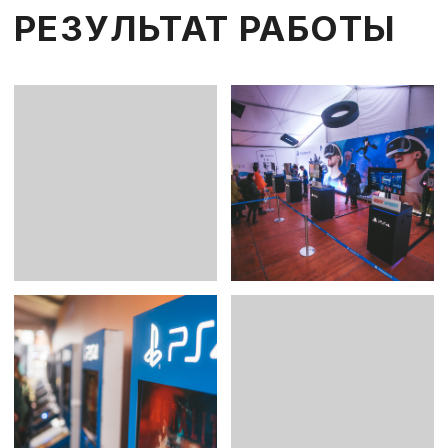
Маркетолог 2гис
Event мене
«Ваши девушки очень хорошо
«Все прошл
отработали, все классно,
компания п
аккуратно, даже не смотря
других прое
на жару, которая была два
обратиться 
дня. Спасибо вам большое!»