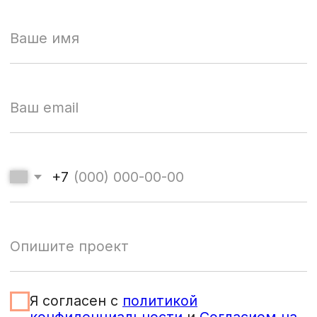
Персональные данные сотрудников рекламного
агентства (фото, имя, фамилия) размещены на
сайте с их согласия. Посетителям сайта
разрешено исключительно ознакомление с
указанными данными. Копирование, дальнейшее
использование запрещены
Сайт разработан
WhatElse