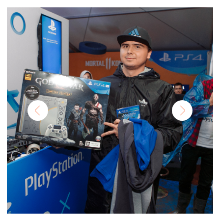
ЗАДАЧИ АГЕНТСТВА:
[ 01 ]
Обеспечение логистических услуг
оборудования и промо-персонала
на мероприятии.
[ 02 ]
Монтаж/демонтаж площадки.
[ 03 ]
Обеспечение площадки
необходимым промо-персоналом
для функционирования
мероприятия.
[ 04 ]
Составление и разработка
сцен-плана.