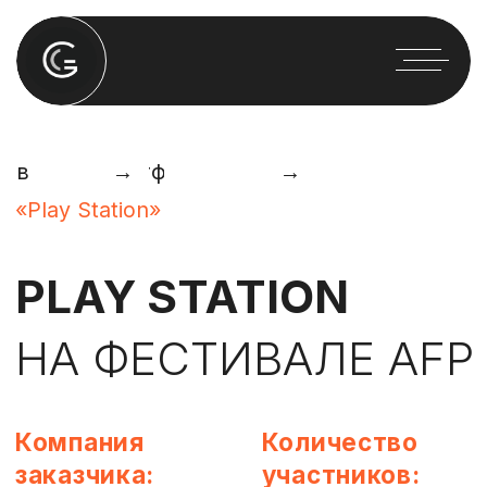
лавная
Портфолио
→
→
«Play Station»
PLAY STATION
НА ФЕСТИВАЛЕ AFP
Компания
Количество
заказчика:
участников:
PlayStation
>50,000 человек
Место
Дата
проведения:
проведения:
г. Нижний
10-12 декабря